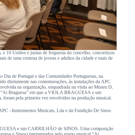
e 10 Uniões e juntas de freguesia do concelho, concretizou
mais de uma centena de jovens e adultos da cidade e mais de
 Dia de Portugal e das Comunidades Portuguesas, na
ido diretamente nas comemorações, às instalações da APC
volvida na organização, enquadrada na visita ao Museu D.
upo “Ai Braguesa” em que a VIOLA BRAGUESA e um
oram pela primeira vez envolvidos na produção musical.
a APC –Instrumentos Musicais, Lda e da Fundição De Sinos
OLA BRAGUESA e um CARRILHÃO de SINOS. Uma composição
guesa e Sinos) interpretados pelo grupo musical “Ai