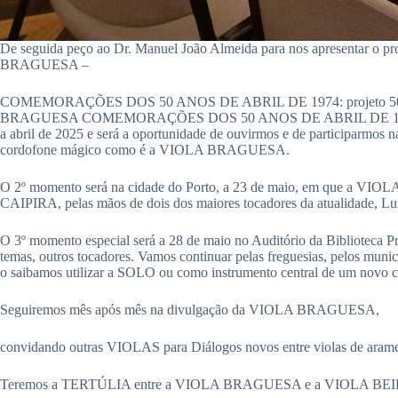
De seguida peço ao Dr. Manuel João Almeida para nos apresent
BRAGUESA –
COMEMORAÇÕES DOS 50 ANOS DE ABRIL DE 1974: projeto 
BRAGUESA COMEMORAÇÕES DOS 50 ANOS DE ABRIL DE 1974, que ho
a abril de 2025 e será a oportunidade de ouvirmos e de participar
cordofone mágico como é a VIOLA BRAGUESA.
O 2º momento será na cidade do Porto, a 23 de maio, em que a V
CAIPIRA, pelas mãos de dois dos maiores tocadores da atualidade, Luí
O 3º momento especial será a 28 de maio no Auditório da Biblioteca Pr
temas, outros tocadores. Vamos continuar pelas freguesias, pelos mun
o saibamos utilizar a SOLO ou como instrumento central de um novo c
Seguiremos mês após mês na divulgação da VIOLA BRAGUESA,
convidando outras VIOLAS para Diálogos novos entre violas de aram
Teremos a TERTÚLIA entre a VIOLA BRAGUESA e a VIOLA BEI