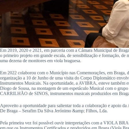
Em 2019, 2020 e 2021, em parceria com a Câmara Municipal de Braga, 
o primeiro projeto em grande escala, de sensibilização e formação, de 
uma dezena de monitores em viola braguesa.
Em 2022 colaborou com o Município nas Comemorações, em Braga, do
organização a 10 de Junho de uma visita do Corpo Diplomático envolv
Instrumentos Musicais. Na oportunidade, a AVIBRA, esteve também en
Diogo de Sousa, na montagem de um espetáculo Musical com o gr
CARRILHÃO de SINOS, instrumentos musicais produzidos em Braga, f
Aproveito a oportunidade para salientar toda a colaboração e apoio d
De Braga – Serafim Da Silva Jerónimo &amp; Filhos, Lda.
Pela primeira vez foi possível ouvir interpretações com a VI
em que os Instrumentos Certificados e produzidos em Braga (Viola Bra